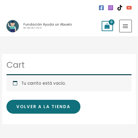
Ir
al
contenido
MAI
Fundación Ayuda un Abuelo
NIT 901.007.276-6
MEN
Cart
Tu carrito está vacío.
VOLVER A LA TIENDA